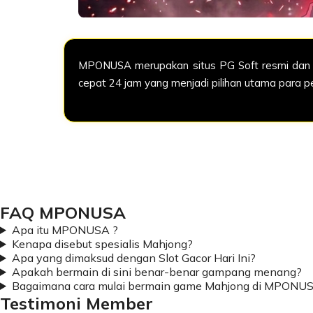
MPONUSA merupakan situs PG Soft resmi dan lin
cepat 24 jam yang menjadi pilihan utama para p
Loading...
FAQ MPONUSA
Apa itu MPONUSA ?
Kenapa disebut spesialis Mahjong?
Apa yang dimaksud dengan Slot Gacor Hari Ini?
Apakah bermain di sini benar-benar gampang menang?
Bagaimana cara mulai bermain game Mahjong di MPONUS
Testimoni Member