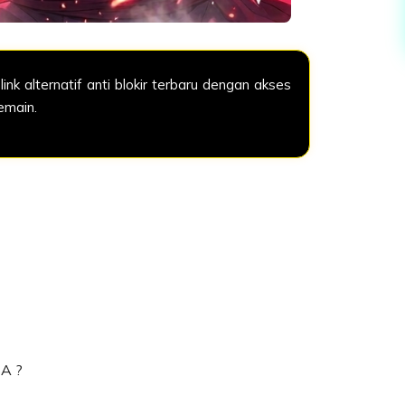
k alternatif anti blokir terbaru dengan akses
emain.
A ?